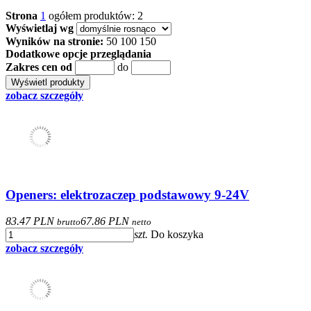
Strona
1
ogółem produktów: 2
Wyświetlaj wg
Wyników na stronie:
50
100
150
Dodatkowe opcje przeglądania
Zakres cen od
do
zobacz szczegóły
Openers: elektrozaczep podstawowy 9-24V
83.47 PLN
67.86 PLN
brutto
netto
szt.
Do koszyka
zobacz szczegóły