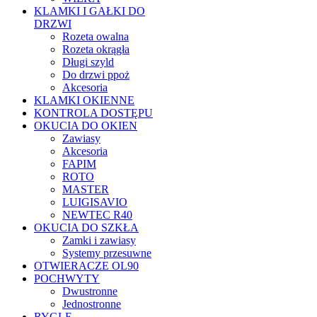
KLAMKI I GAŁKI DO
DRZWI
Rozeta owalna
Rozeta okrągła
Długi szyld
Do drzwi ppoż
Akcesoria
KLAMKI OKIENNE
KONTROLA DOSTĘPU
OKUCIA DO OKIEN
Zawiasy
Akcesoria
FAPIM
ROTO
MASTER
LUIGISAVIO
NEWTEC R40
OKUCIA DO SZKŁA
Zamki i zawiasy
Systemy przesuwne
OTWIERACZE OL90
POCHWYTY
Dwustronne
Jednostronne
RYGLE