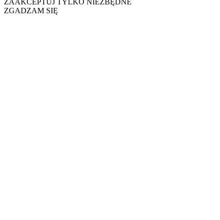
ZAAKCEPTUJ TYLKO NIEZBĘDNE
ZGADZAM SIĘ