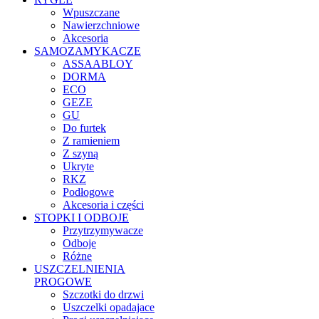
Wpuszczane
Nawierzchniowe
Akcesoria
SAMOZAMYKACZE
ASSAABLOY
DORMA
ECO
GEZE
GU
Do furtek
Z ramieniem
Z szyną
Ukryte
RKZ
Podłogowe
Akcesoria i części
STOPKI I ODBOJE
Przytrzymywacze
Odboje
Różne
USZCZELNIENIA
PROGOWE
Szczotki do drzwi
Uszczelki opadajace