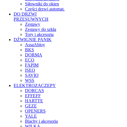
Siłowniki do okien
Części drzwi automat.
DO DRZWI
PRZESUWNYCH
Zestawy
Zestawy do szkła
Tory i akcesoria
DŹWIGNIE PANIK
AssaAbloy
BKS
DORMA
ECO
FAPIM
ISEO
SAVIO
WSS
ELEKTROZACZEPY
DORCAS
EFFEFF
HARTTE
GEZE
OPENERS
YALE
Blachy i akcesoria
WILKA