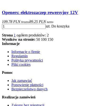
Openers: elektrozaczep rewersyjny 12V
109.78 PLN
89.25 PLN
brutto
netto
szt.
Do koszyka
Strona
1
ogółem produktów: 2
Wyników na stronie:
50
100
150
Informacje
Informacje o firmie
Regulamin
Polityka prywatności
Pliki cookies
Pomoc
Jak zamawiać
Ponowienie płatności
Bezpieczeństwo danych
Realizacja zamówień
Zakupy bez rejestracji