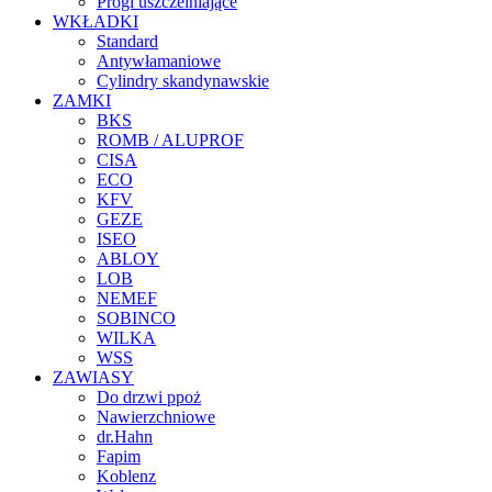
Progi uszczelniające
WKŁADKI
Standard
Antywłamaniowe
Cylindry skandynawskie
ZAMKI
BKS
ROMB / ALUPROF
CISA
ECO
KFV
GEZE
ISEO
ABLOY
LOB
NEMEF
SOBINCO
WILKA
WSS
ZAWIASY
Do drzwi ppoż
Nawierzchniowe
dr.Hahn
Fapim
Koblenz