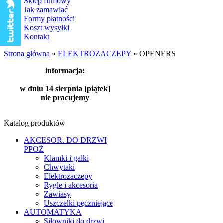
Sklep firmowy
Jak zamawiać
Formy płatności
Koszt wysyłki
Kontakt
Strona główna
»
ELEKTROZACZEPY
»
OPENERS
informacja:
w dniu 14 sierpnia [piątek]
nie pracujemy
Katalog produktów
AKCESOR. DO DRZWI
PPOŻ
Klamki i gałki
Chwytaki
Elektrozaczepy
Rygle i akcesoria
Zawiasy
Uszczelki pęczniejące
AUTOMATYKA
Siłowniki do drzwi