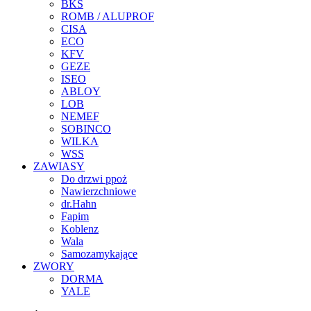
BKS
ROMB / ALUPROF
CISA
ECO
KFV
GEZE
ISEO
ABLOY
LOB
NEMEF
SOBINCO
WILKA
WSS
ZAWIASY
Do drzwi ppoż
Nawierzchniowe
dr.Hahn
Fapim
Koblenz
Wala
Samozamykające
ZWORY
DORMA
YALE