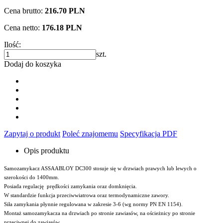
Cena brutto:
216.70 PLN
Cena netto:
176.18 PLN
Ilość:
szt.
Dodaj do koszyka
Zapytaj o produkt
Poleć znajomemu
Specyfikacja PDF
Opis produktu
Samozamykacz ASSAABLOY DC300 stosuje się w drzwiach prawych lub lewych o
szerokości do 1400mm.
Posiada regulację prędkości zamykania oraz domknięcia.
W standardzie funkcja przeciwwiatrowa oraz termodynamiczne zawory.
Siła zamykania płynnie regulowana w zakresie 3-6 (wg normy PN EN 1154).
Montaż samozamykacza na drzwiach po stronie zawiasów, na ościeżnicy po stronie
przeciwnej do zawiasów.