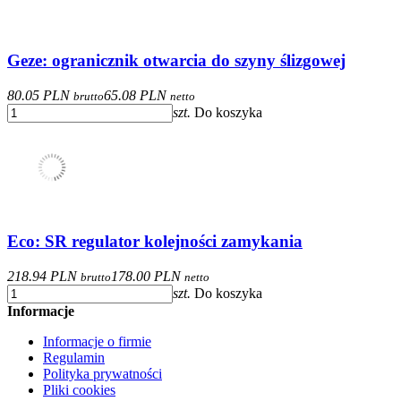
Geze: ogranicznik otwarcia do szyny ślizgowej
80.05 PLN
65.08 PLN
brutto
netto
szt.
Do koszyka
Eco: SR regulator kolejności zamykania
218.94 PLN
178.00 PLN
brutto
netto
szt.
Do koszyka
Informacje
Informacje o firmie
Regulamin
Polityka prywatności
Pliki cookies