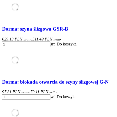
Dorma: szyna ślizgowa GSR-B
629.13 PLN
511.49 PLN
brutto
netto
szt.
Do koszyka
Dorma: blokada otwarcia do szyny ślizgowej G-N
97.31 PLN
79.11 PLN
brutto
netto
szt.
Do koszyka