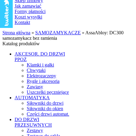
Sklep firmowy
Jak zamawiać
Formy płatności
Koszt wysyłki
Kontakt
Strona główna
»
SAMOZAMYKACZE
»
AssaAbloy: DC300
samozamykacz bez ramienia
Katalog produktów
AKCESOR. DO DRZWI
PPOŻ
Klamki i gałki
Chwytaki
Elektrozaczepy
Rygle i akcesoria
Zawiasy
Uszczelki pęczniejące
AUTOMATYKA
Siłowniki do drzwi
Siłowniki do okien
Części drzwi automat.
DO DRZWI
PRZESUWNYCH
Zestawy
Zestawy do szkła