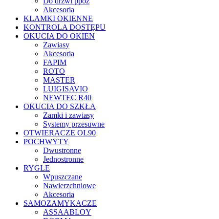
Do drzwi ppoż
Akcesoria
KLAMKI OKIENNE
KONTROLA DOSTĘPU
OKUCIA DO OKIEN
Zawiasy
Akcesoria
FAPIM
ROTO
MASTER
LUIGISAVIO
NEWTEC R40
OKUCIA DO SZKŁA
Zamki i zawiasy
Systemy przesuwne
OTWIERACZE OL90
POCHWYTY
Dwustronne
Jednostronne
RYGLE
Wpuszczane
Nawierzchniowe
Akcesoria
SAMOZAMYKACZE
ASSAABLOY