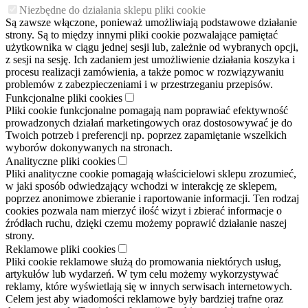
Niezbędne do działania sklepu pliki cookie
Są zawsze włączone, ponieważ umożliwiają podstawowe działanie
strony. Są to między innymi pliki cookie pozwalające pamiętać
użytkownika w ciągu jednej sesji lub, zależnie od wybranych opcji,
z sesji na sesję. Ich zadaniem jest umożliwienie działania koszyka i
procesu realizacji zamówienia, a także pomoc w rozwiązywaniu
problemów z zabezpieczeniami i w przestrzeganiu przepisów.
Funkcjonalne pliki cookies
Pliki cookie funkcjonalne pomagają nam poprawiać efektywność
prowadzonych działań marketingowych oraz dostosowywać je do
Twoich potrzeb i preferencji np. poprzez zapamiętanie wszelkich
wyborów dokonywanych na stronach.
Analityczne pliki cookies
Pliki analityczne cookie pomagają właścicielowi sklepu zrozumieć,
w jaki sposób odwiedzający wchodzi w interakcję ze sklepem,
poprzez anonimowe zbieranie i raportowanie informacji. Ten rodzaj
cookies pozwala nam mierzyć ilość wizyt i zbierać informacje o
źródłach ruchu, dzięki czemu możemy poprawić działanie naszej
strony.
Reklamowe pliki cookies
Pliki cookie reklamowe służą do promowania niektórych usług,
artykułów lub wydarzeń. W tym celu możemy wykorzystywać
reklamy, które wyświetlają się w innych serwisach internetowych.
Celem jest aby wiadomości reklamowe były bardziej trafne oraz