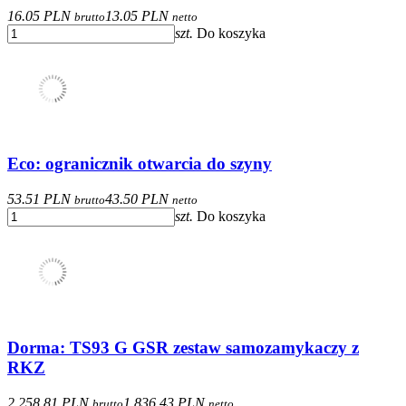
16.05 PLN
13.05 PLN
brutto
netto
szt.
Do koszyka
Eco: ogranicznik otwarcia do szyny
53.51 PLN
43.50 PLN
brutto
netto
szt.
Do koszyka
Dorma: TS93 G GSR zestaw samozamykaczy z
RKZ
2 258.81 PLN
1 836.43 PLN
brutto
netto