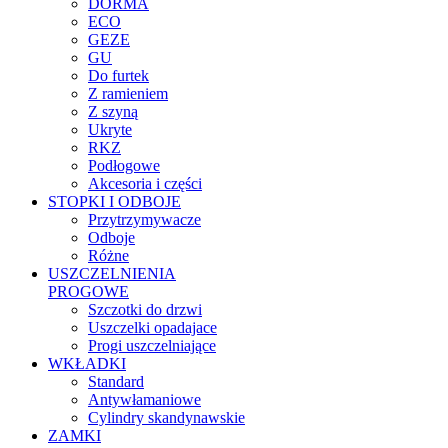
DORMA
ECO
GEZE
GU
Do furtek
Z ramieniem
Z szyną
Ukryte
RKZ
Podłogowe
Akcesoria i części
STOPKI I ODBOJE
Przytrzymywacze
Odboje
Różne
USZCZELNIENIA
PROGOWE
Szczotki do drzwi
Uszczelki opadajace
Progi uszczelniające
WKŁADKI
Standard
Antywłamaniowe
Cylindry skandynawskie
ZAMKI