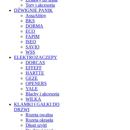
Tory i akcesoria
DŹWIGNIE PANIK
AssaAbloy
BKS
DORMA
ECO
FAPIM
ISEO
SAVIO
WSS
ELEKTROZACZEPY
DORCAS
EFFEFF
HARTTE
GEZE
OPENERS
YALE
Blachy i akcesoria
WILKA
KLAMKI I GAŁKI DO
DRZWI
Rozeta owalna
Rozeta okrągła
Długi szyld